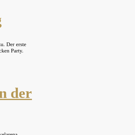
g
u. Der erste
cken Party.
n der
kelarena