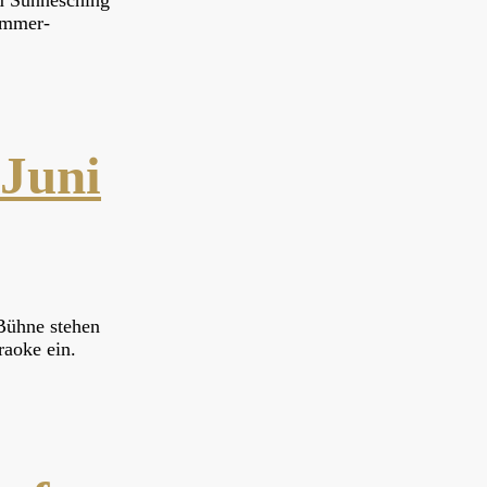
im Sunnesching
Sommer-
 Juni
 Bühne stehen
aoke ein.