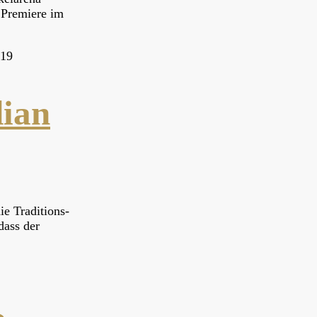
 Premiere im
019
ian
e Traditions-
dass der