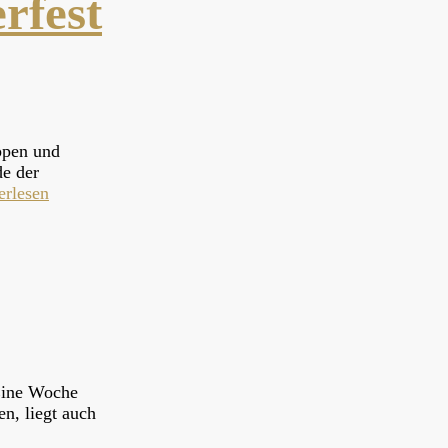
rfest
ppen und
de der
erlesen
 Eine Woche
n, liegt auch