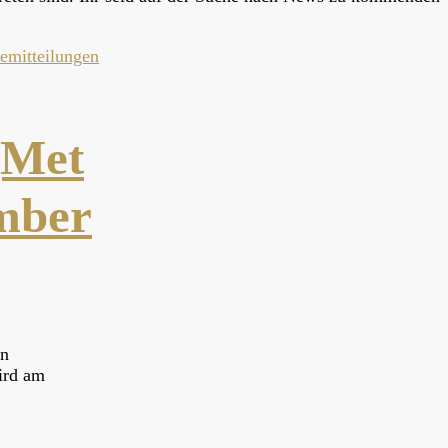
semitteilungen
„Met
ember
un
ird am