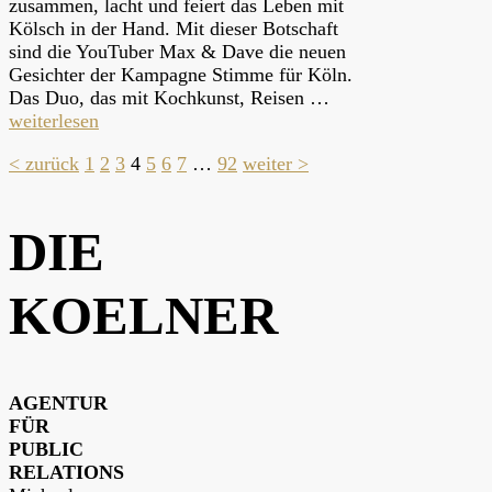
zusammen, lacht und feiert das Leben mit
Kölsch in der Hand. Mit dieser Botschaft
sind die YouTuber Max & Dave die neuen
Gesichter der Kampagne Stimme für Köln.
Das Duo, das mit Kochkunst, Reisen …
weiterlesen
Seitennummerierun
< zurück
1
2
3
4
5
6
7
…
92
weiter >
der
DIE
Beiträge
KOELNER
AGENTUR
FÜR
PUBLIC
RELATIONS