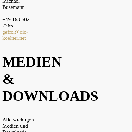
Michael
Busemann
+49 163 602
7266
gaffel@die-
koelner.net
MEDIEN
&
DOWNLOADS
Alle wichtigen
Medien und
Downloads