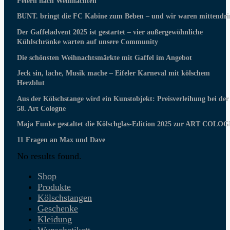
Feiern nach Weihnachten
BUNT. bringt die FC Kabine zum Beben – und wir waren mittendri
Der Gaffeladvent 2025 ist gestartet – vier außergewöhnliche
Kühlschränke warten auf unsere Community
Die schönsten Weihnachtsmärkte mit Gaffel im Angebot
Jeck sin, lache, Musik mache – Eifeler Karneval mit kölschem
Herzblut
Aus der Kölschstange wird ein Kunstobjekt: Preisverleihung bei der
58. Art Cologne
Maja Funke gestaltet die Kölschglas-Edition 2025 zur ART COLO
11 Fragen an Max und Dave
No results found.
Shop
Produkte
Kölschstangen
Geschenke
Kleidung
Wunschetikett