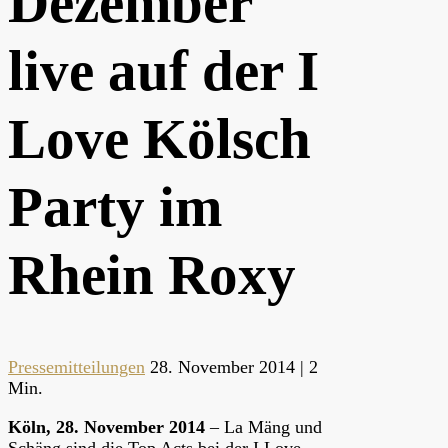
Dezember
live auf der I
Love Kölsch
Party im
Rhein Roxy
Pressemitteilungen
28. November 2014 |
2
Min.
Köln, 28. November 2014
– La Mäng und
Schäng sind die Top Acts bei der I Love